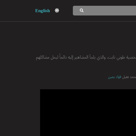
English
صية طوني تابت، والذي يلجأ المشاهير إليه دائماً ليحل مشاكلهم
مد عقيل
فؤاد يمين