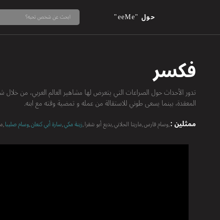
حول "eeMe"
فكسر
تدور الأحداث حول الصراعات التي يتعرض لها مشاهير العالم العربي، من خلال شخ
المعقدة، بينما يسعى طوني للاستقالة من عمله و تمضية وقته مع ابنه.
ممثلين :
وسام فارس
ماريتا الحلاني
بديع أبو شقرا
زينة مكي
سارة أبي كنعان
وسام صليبا
مح