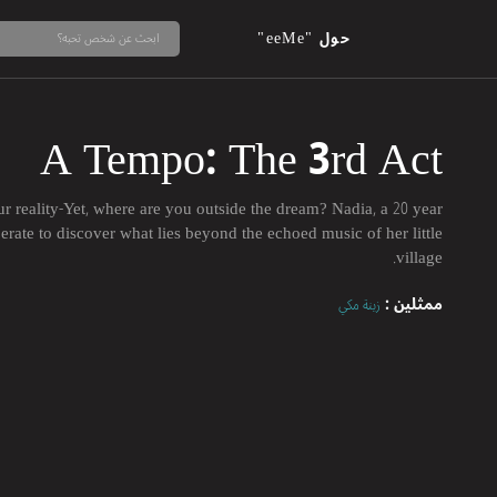
حول "eeMe"
A Tempo: The 3rd Act
r reality-Yet, where are you outside the dream? Nadia, a 20 year
erate to discover what lies beyond the echoed music of her little
village.
ممثلين :
زينة مكي