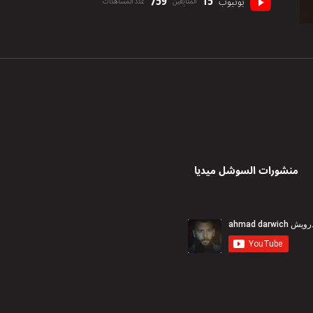
759
15
يوتيوب
المتابِعين
عدد المشاهدات
منشورات السوشل ميديا