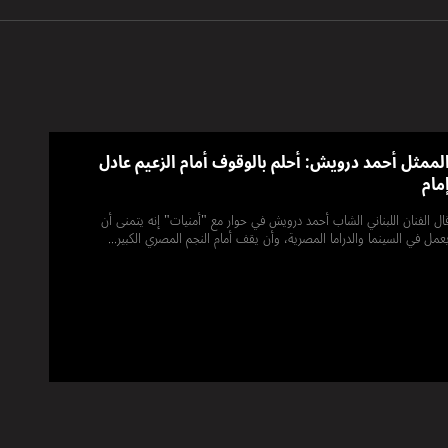
لممثل أحمد درويش: أحلم بالوقوف أمام الزعيم عادل
مام
ال الفنان اللبناني الشاب أحمد درويش في حوار مع "أمنيات" إنه يتمنى أن
عمل في السينما والدراما المصرية، وأن يقف أمام النجم المصري الكبير...