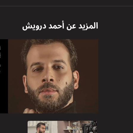
المزيد عن
أحمد درويش
ا
إ
ق
ي