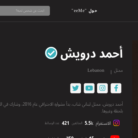
حول "eeMe"
أحمد درويش
ممثل
Lebanon
أحمد درويش، ممثل لبناني 
بلحظة وغيرها.
421
5.5k
الانستغرام
المتابَعين
عدد الوسائط