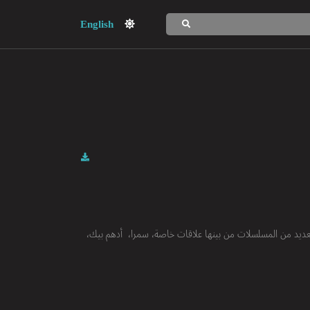
English
شاب، بدأ مشواره الاحترافي عام 2016، وشارك في العديد من المسلسلات من بينها علاقات خاصة، سمرا، أدهم بيك،