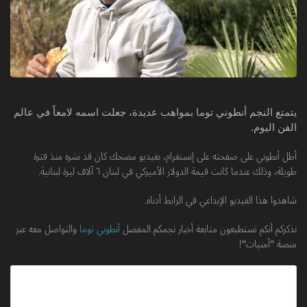
يتمتع النجم أنطوني توما بمواهب عديدة، جعلت اسمه لامعاً في عالم
الفن اليوم.
أطل أنطوني على صفحته على إنستغرام، بفيديو مضحك كان قد نشره منذ فترة
طويلة، وذلك عندما كانت قيمة الدولار الأميركي في لبنان ٦ آلاف ليرة لبنانية.
شاهدوا هذا الفيديو الإبداعي في الرابط أدناه.
نذكركم أنكم تستطيعون متابعة أخبار نجمكم المفضل
أنطوني توما
والتواصل معه عبر
منصة "أمنيات"!