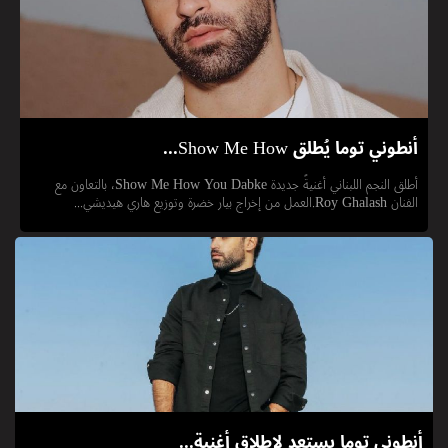
أنطوني توما يُطلق Show Me How...
أطلق النجم اللبناني أغنيةً جديدة Show Me How You Dabke، بالتعاون مع
الفنان Roy Ghalash.العمل من إخراج بيار خضرة وتوزيع هاري هيديشي...
أنطوني توما يستعد لإطلاق أغنية...