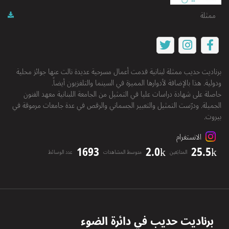
ممثلة
برناديت حديب ممثلة لبنانية قدمت أعمال مسرحية عديدة نالت عنها جوائز محلية
ودولية. هذا بالإضافة لأدوارها المميزة في السينما والتلفزيون أيضاً.
حاصلة على شهادة دراسات عليا في التمثيل من الجامعة اللبنانية معهد الفنون
الجميلة. ودرّست التمثيل والتعبير الجسماني والرقص في عدة جامعات مرموقة في
بيروت.
الانستغرام
1693
2.0k
25.5k
المتابَعين
متوسط المشاهدات
عدد الوسائط
برناديت حديب
في دائرة الضوء