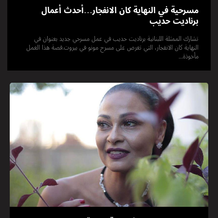
مسرحية في النهاية كان الانفجار…أحدث أعمال
برناديت حديب
تشارك الممثلة اللبنانية برناديت حديب في عمل مسرحي جديد بعنوان في
النهاية كان الانفجار، التي تعرض على مسرح مونو في بيروت.قصة هذا العمل
مأخوذة...