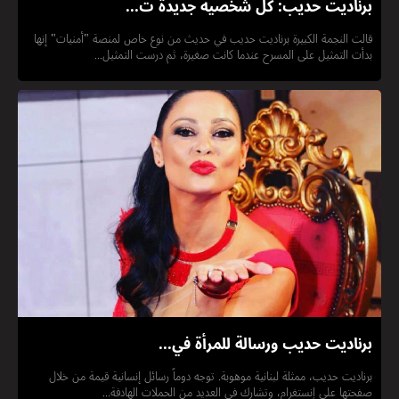
برناديت حديب: كل شخصية جديدة ت...
قالت النجمة الكبيرة برناديت حديب في حديث من نوع خاص لمنصة "أمنيات" إنها
بدأت التمثيل على المسرح عندما كانت صغيرة، ثم درست التمثيل...
برناديت حديب ورسالة للمرأة في...
برناديت حديب، ممثلة لبنانية موهوبة. توجه دوماً رسائل إنسانية قيمة من خلال
صفحتها على إنستغرام، وتشارك في العديد من الحملات الهادفة...