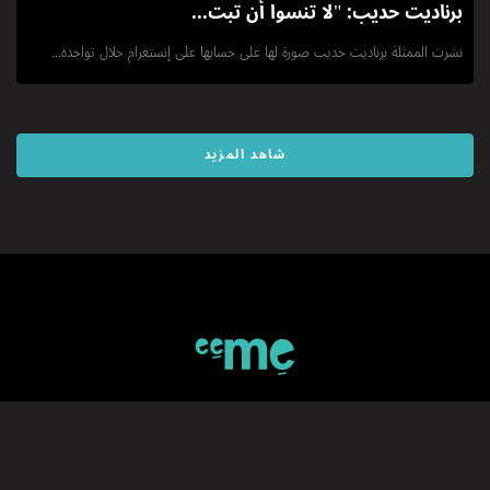
برناديت حديب: "لا تنسوا أن تبت...
نشرت الممثلة برناديت حديب صورة لها على حسابها على إنستغرام خلال تواجده...
شاهد المزيد
اشتركوا ب eeMe
*كود الدعوة الخاص