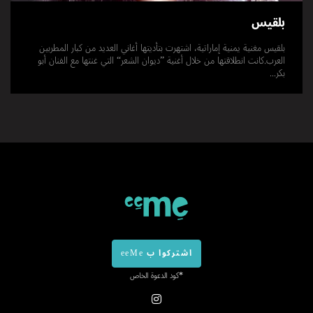
بلقيس
بلقيس مغنية يمنية إماراتية، اشتهرت بتأديتها أغاني العديد من كبار المطربين
العرب.كانت انطلاقتها من خلال أغنية ”ديوان الشعر“ التي غنتها مع الفنان أبو
بكر...
اشتركوا ب eeMe
*كود الدعوة الخاص