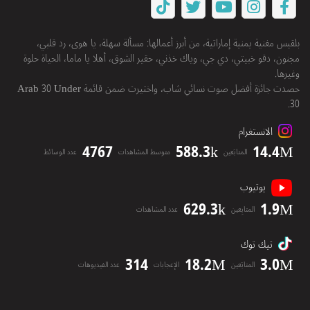
بلقيس مغنية يمنية إماراتية، من أبرز أعمالها: مسألة سهلة، يا هوى، رد قلبي،
مجنون، دقو خبيتي، دي جي، وياك خذني، حقير الشوق، أهلا يا ماما، الحياة حلوة
وغيرها.
حصدت جائزة أفضل صوت نسائي شاب، واختيرت ضمن قائمة Arab 30 Under
30.
الانستغرام
4767
588.3k
14.4M
المتابَعين
متوسط المشاهدات
عدد الوسائط
يوتيوب
629.3k
1.9M
المتابِعين
عدد المشاهدات
تيك توك
314
18.2M
3.0M
المتابَعين
الإعجابات
عدد الفيديوهات