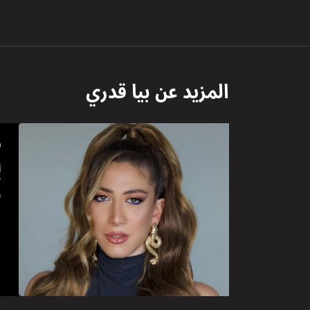
المزيد عن
بيا قدري
ب
أ
و