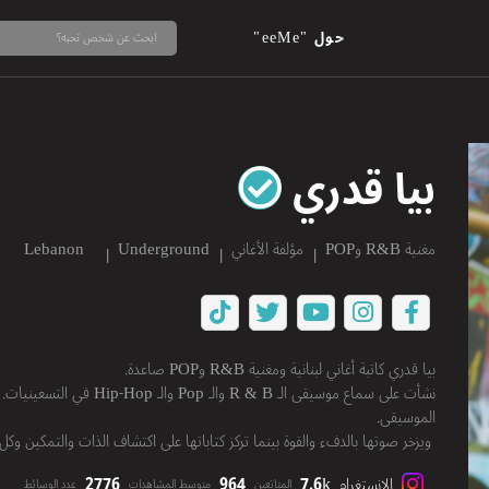
حول "eeMe"
بيا قدري
مغنية R&B وPOP
مؤلفة الأغاني
Underground
Lebanon
بيا قدري كاتبة أغاني لبنانية ومغنية R&B وPOP صاعدة.
نشأت على سماع موسيقى الـ  B
الموسيقى.
ويزخر صوتها بالدفء والقوة بينما تركز كتاباتها على اكتشاف الذات والتمكين وكل
2776
964
7.6k
الانستغرام
المتابَعين
متوسط المشاهدات
عدد الوسائط