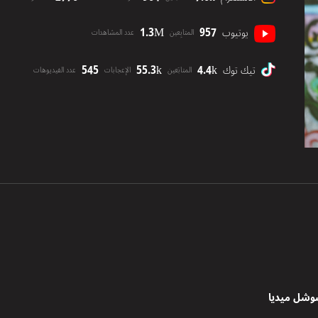
1.3M
957
يوتيوب
المتابِعين
عدد المشاهدات
545
55.3k
4.4k
تيك توك
المتابَعين
الإعجابات
عدد الفيديوهات
وشل ميديا