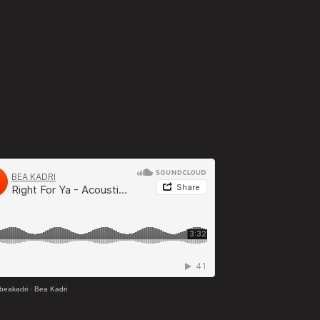
beakadri
·
Bea Kadri