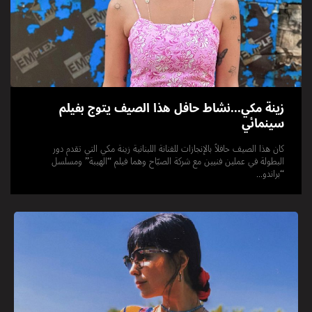
زينة مكي...نشاط حافل هذا الصيف يتوج بفيلم
سينمائي
كان هذا الصيف حافلاً بالإنجازات للفنانة اللبنانية زينة مكي التي تقدم دور
البطولة في عملين فنيين مع شركة الصبّاح وهما فيلم “الهيبة” ومسلسل
“براندو...