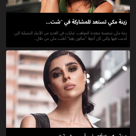
زينة مكي تستعد للمشاركة في "شت...
زينة مكي شخصية متعددة المواهب. شاركت في العديد من الأدوار التمثيلية التي
أبدعت فيها والتي كان آخرها "صالون زهرة".أعلنت مكي من خلال...