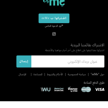
اشتركوا ب eeMe
*كود الدعوة الخاص
الاشتراك بقائمتنا البريدية
اشتركوا معنا لتبقوا على اطلاع على آخر أخبار مواهبنا والأنشطة
إرسال
حول "eeMe"
سياسة الخصوصية
الأحكام والشروط
للمساعدة
للإتصال
طرق الدفع المتاحة