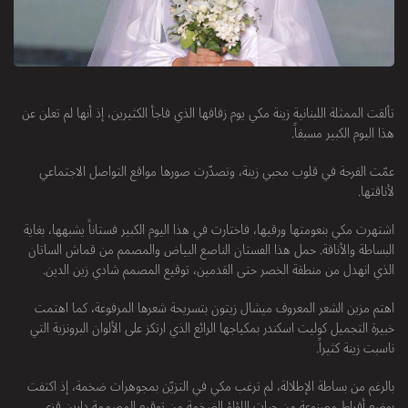
تألقت الممثلة اللبنانية زينة مكي يوم زفافها الذي فاجأ الكثيرين، إذ أنها لم تعلن عن
هذا اليوم الكبير مسبقاً.
عمّت الفرحة في قلوب محبي زينة، وتصدّرت صورها مواقع التواصل الاجتماعي
لأناقتها.
اشتهرت مكي بنعومتها ورقيها، فاختارت في هذا اليوم الكبير فستاناً يشبهها، بغاية
البساطة والأناقة. حمل هذا الفستان الناصع البياض والمصمم من قماش الساتان
الذي انهدل من منطقة الخصر حتى القدمين، توقيع المصمم شادي زين الدين.
اهتم مزين الشعر المعروف ميشال زيتون بتسريحة شعرها المرفوعة، كما اهتمت
خبيرة التجميل كوليت اسكندر بمكياجها الرائع الذي ارتكز على الألوان البرونزية التي
ناسبت زينة كثيراً.
بالرغم من بساطة الإطلالة، لم ترغب مكي في التزيّن بمجوهرات ضخمة، إذ اكتفت
بوضع أقراط مصنوعة من حبات اللؤلؤ الضخمة من توقيع المصممة دارين قزي.