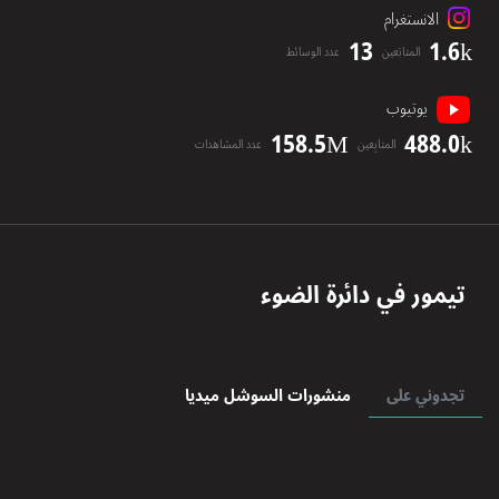
الانستغرام
13
1.6k
المتابَعين
عدد الوسائط
يوتيوب
158.5M
488.0k
المتابِعين
عدد المشاهدات
تيمور
في دائرة الضوء
تجدوني على
منشورات السوشل ميديا