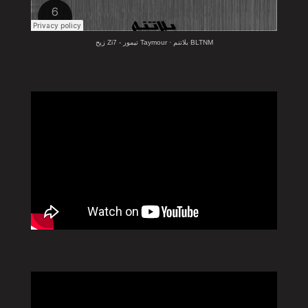
BLTNM بلاتنم
·
Taymour تيمور - Zi7 زيح