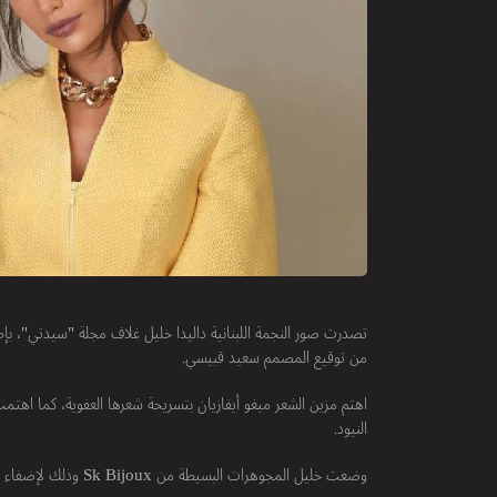
تصدرت صور النجمة اللبنانية داليدا خليل غلاف مجلة "سيدتي"، بإطلا
من توقيع المصمم سعيد قبيسي.
اهتم مزين الشعر ميغو أيفازيان بتسريحة شعرها العفوية، كما اهتمت
النيود.
وضعت خليل المجوهرات البسيطة من Sk Bijoux وذلك لإضفاء لمسة أنيقة إلى هذه الإطلالة.