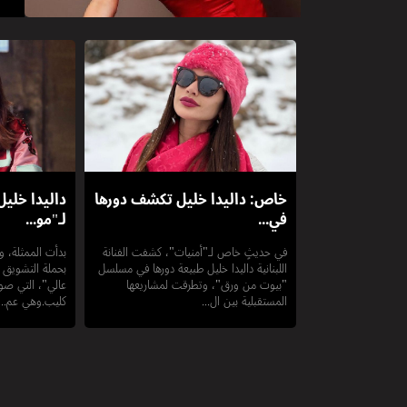
خاص: داليدا خليل تكشف دورها
داليدا خلي
في...
لـ"مو...
في حديثٍ خاص لـ"أمنيات"، كشفت الفنانة
بدأت الممثلة، وال
اللبنانية داليدا خليل طبيعة دورها في مسلسل
بحملة التشويق ل
"بيوت من ورق"، وتطرقت لمشاريعها
عالي"، التي صور
المستقبلية بين ال...
كليب.وهي عم...