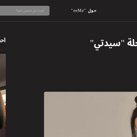
حول "eeMe"
جلة "سيدتي"
اح