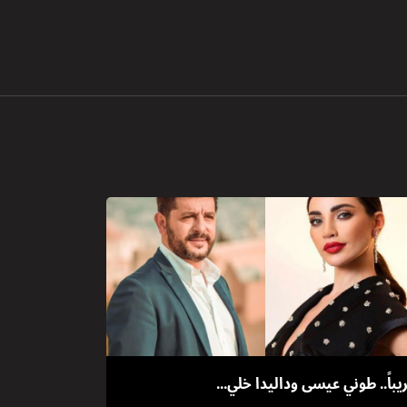
يباً.. طوني عيسى وداليدا خلي...