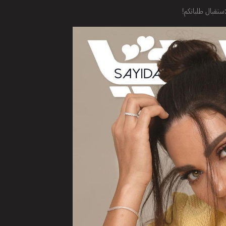
استقبال طلباتكم!