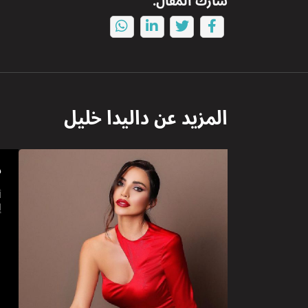
شارك المقال:
المزيد عن
داليدا خليل
د
أ
إ