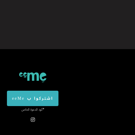
اشتركوا ب eeMe
*كود الدعوة الخاص