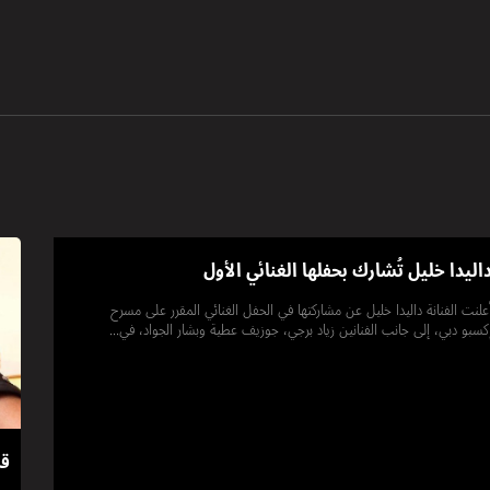
اليدا خليل تُشارك بحفلها الغنائي الأول
علنت الفنانة داليدا خليل عن مشاركتها في الحفل الغنائي المقرر على مسرح
كسبو دبي، إلى جانب الفنانين زياد برجي، جوزيف عطية وبشار الجواد، في...
قر