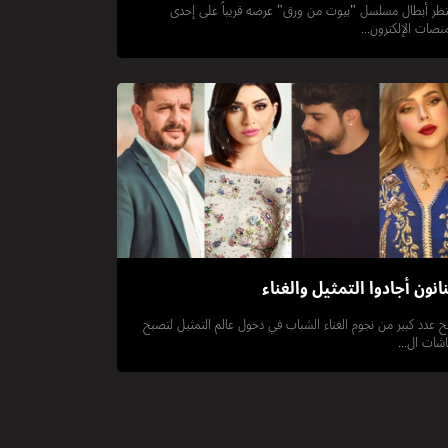
تظر أبطال مسلسل "بيوت من ورق" عرضه قريباً على إحدى
منصات الإلكترون...
انون أجادوا التمثيل والغناء
ح عدد كبير من نجوم الغناء الشباب في دخول عالم التمثيل لتصبح
شات ال...