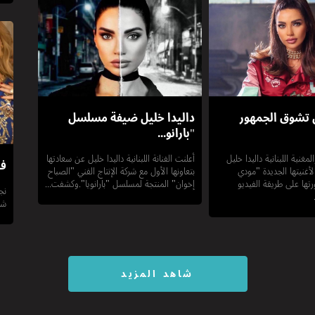
ل تشوق الجمهور
داليدا خليل ضيفة مسلسل
"بارانو...
مغنية اللبنانية داليدا خليل
أعلنت الفنانة اللبنانية داليدا خليل عن سعادتها
فن
أغنيتها الجديدة "مودي
بتعاونها الأول مع شركة الإنتاج الفني "الصباح
تها على طريقة الفيديو
إخوان" المنتجة لمسلسل "بارانويا".وكشفت...
نج
شا
شاهد المزيد