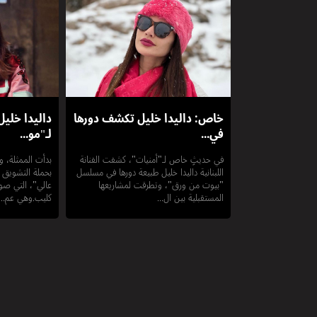
خاص: داليدا خليل تكشف دورها
داليدا خلي
في...
لـ"مو...
في حديثٍ خاص لـ"أمنيات"، كشفت الفنانة
بدأت الممثلة، وال
اللبنانية داليدا خليل طبيعة دورها في مسلسل
بحملة التشويق ل
"بيوت من ورق"، وتطرقت لمشاريعها
عالي"، التي صور
المستقبلية بين ال...
كليب.وهي عم...