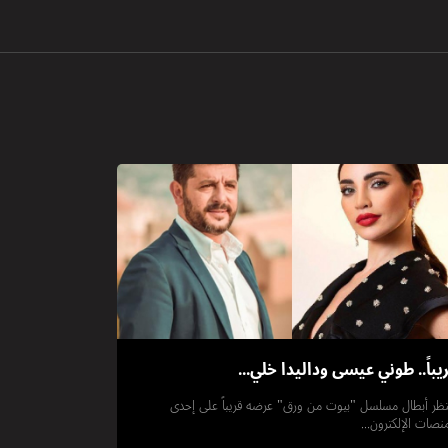
يباً.. طوني عيسى وداليدا خلي...
تظر أبطال مسلسل "بيوت من ورق" عرضه قريباً على إحدى
منصات الإلكترون...