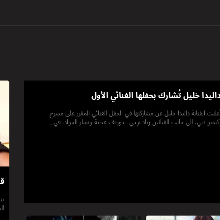
اليدا خليل تُشارك بحفلها الغنائي الأول
علنت الفنانة داليدا خليل عن مشاركتها في الحفل الغنائي المقرر على مسرح
كسبو دبي، إلى جانب الفنانين زياد برجي، جوزيف عطية وبشار الجواد، في...
قر
ين
ال