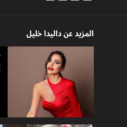
المزيد عن
داليدا خليل
د
أ
إ