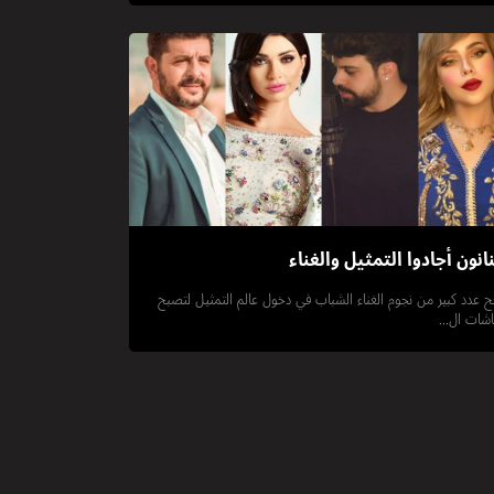
انون أجادوا التمثيل والغناء
ح عدد كبير من نجوم الغناء الشباب في دخول عالم التمثيل لتصبح
شات ال...