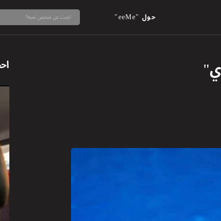
حول "eeMe"
ي"
اح