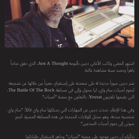
اشتهر المغني وكاتب الأغاني دجين بألبومه Just A Thought، الذي حقق نجاحاً
باهراً وحصد نسبة مشاهدة عالية.
نشر دجين صوراً جديدة له على صفحته على إنستغرام، معبراً من خلالها عن تشجيعه
لنجوم أمنيات سام واي، ليا مخول وإلي في مسابقة The Battle Of The Rock،
التي يقيمها تلفزيون Yousat، بالتعاون مع منصة "أمنيات".
وفي هذا الإطار، تحدث دجين عن المهارات التي يمتلكها سام واي قائلاً: "سام واي
شخصية مبدعة، وهو ممثل للولايات المتحدة عن هذه المسابقة المميزة. أضم
صوتي إلى نجوم أمنيات المبدعين".
نذكّركم أن دجين موجود على منصة "أمنيات" وجاهز لاستقبال طلباتكم!