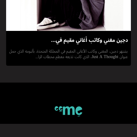
دجين مغني وكاتب أغاني مقيم في...
يشتهر دجين، المغني وكاتب الأغاني المقيم في المملكة المتحدة، بألبومه الذي حمل
عنوان Just A Thought، الذي كانت تذيعه معظم محطات الرا...
اشتركوا ب eeMe