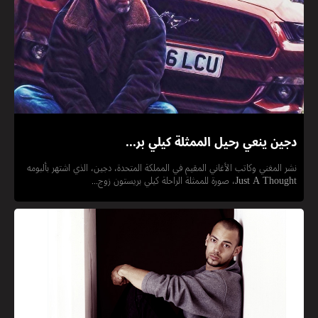
دجين ينعي رحيل الممثلة كيلي بر...
نشر المغني وكاتب الأغاني المقيم في المملكة المتحدة، دجين، الذي اشتهر بألبومه
Just A Thought، صورة للممثلة الراحلة كيلي بريستون زوج...