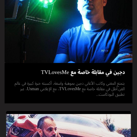
دجين في مقابلة خاصة مع TVLovesMe
يتمتع المغني وكاتب الأغاني دجين بموهبة واسعة، أكسبته خبرة كبيرة في عالم
الفن.أطل في مقابلة خاصة مع TVLovesMe، مع الإعلامي Usman، عبر
تطبيق البودكاست...