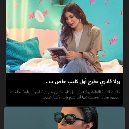
رولا قادري تطرح أول كليب خاص ب...
أطلقت الفنانة اللبنانية رولا قادري أول كليب غنائي بعنوان "طمنوني عليه".وخاطبت
الجمهور برسالة أوضحت فيها أنها تقدم هذه الأغنية كهدي...