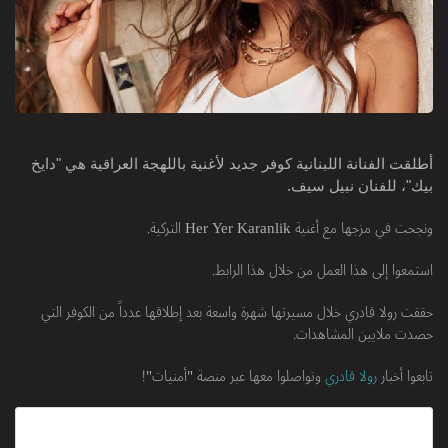
أطلقت الفنانة اللبنانية كوفر جديد لأغنية باللهجة العراقية هي "دايخ
بيك"، للفنان نبيل سيف.
ونجحت في مزجها مع أغنية Her Yer Karanlik التركية.
استمعوا إلى هذا العمل من خلال هذا الرابط.
حققت رولا قادري خلال مسيرتها شهرة واسعة بعد إطلاقها عدداً من الكوفر التي
حصدت ملايين المشاهدات.
تابعوا أخبار
رولا قادري
وتواصلوا معها عبر منصة "أمنيات"!