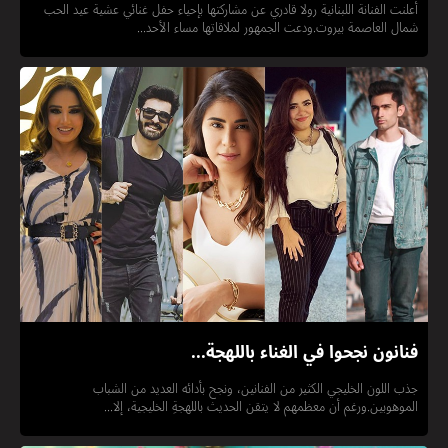
أعلنت الفنانة اللبنانية رولا قادري عن مشاركتها بإحياء حفل غنائي عشية عيد الحب
شمال العاصمة بيروت.ودعت الجمهور لملاقاتها مساء الأحد...
فنانون نجحوا في الغناء باللهجة...
جذب اللون الخليجي الكثير من الفنانين، ونجح بأدائه العديد من الشباب
الموهوبين.ورغم أن معظمهم لا يتقن الحديث باللهجةِ الخليجية، إلا...