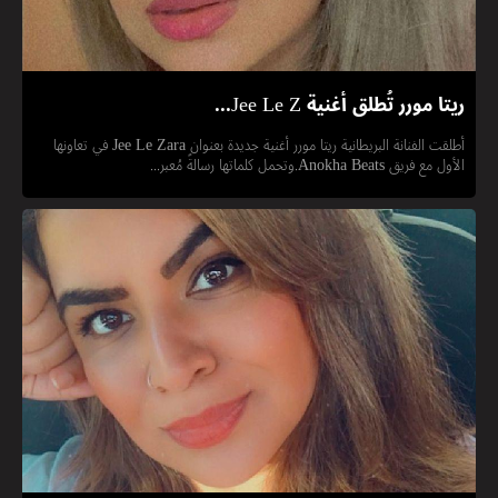
ريتا مورر تُطلق أغنية Jee Le Z...
أطلقت الفنانة البريطانية ريتا مورر أغنية جديدة بعنوان Jee Le Zara في تعاونها
الأول مع فريق Anokha Beats.وتحمل كلماتها رسالةً مُعبر...