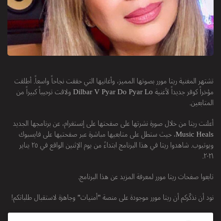
تشتهر المغنية ريتا مورر بصوتها المميز، وأغانيها التي حققت نجاحاً واسعاً. أطلقت
مؤخراً كوفر جديداً لأغنية Dilbar V Pyar Do Pyar Lo ولاقت ترحيباً كبيراً من
المتابعين.
أعلنت ريتا من خلال صورة نشرتها على صفحتها على إنستغرام، عن برنامجها الجديد
Music Heals، حيث ستطل على متابعيها مباشرة عبر صفحتيها على فايسبوك
ويوتيوب. شاهدوا ريتا في هذا البرنامج ابتداءً من يوم الإثنين الواقع في ٢٥ يناير
٢٠٢١.
تابعوا صفحات ريتا مورر لمعرفة المزيد عن هذا البرنامج.
نود أن نذكّركم أن ريتا مورر موجودة على منصة "أمنيات" وجاهزة لاستقبال طلباتكم!