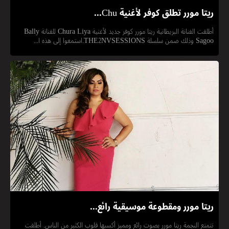
ريتا مورر تطلق كوفر لأغنية Chu...
أطلقت الفنانة البريطانية ريتا مورر كوفر جديد لأغنية Chura Liya للفنانة Bally
Sagoo وذلك ضمن سلسلة THE2NVSESSIONS.استمعوا إلى هذه ا...
ريتا مورر ومقطوعة موسيقية رائع...
تتمتع النجمة ريتا مورر بصوت رائع ومميز أكسبها قلوب الكثير من الناس. أطلقت