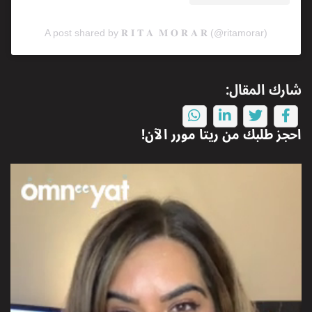
A post shared by 𝐑 𝐈 𝐓 𝐀 𝐌 𝐎 𝐑 𝐀 𝐑 (@ritamorar)
شارك المقال:
احجز طلبك من
ريتا مورر
الآن!