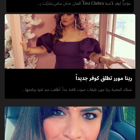
مؤخراً كوفر لأغنية Tera Chehra للفنان عدنان سامي.شاركت ر...
ريتا مورر تطلق كوفر جديداً
تمتلك المغنية ريتا مورر طبقات صوت لافتة جداً. أطلقت منذ فترة برنامجها...