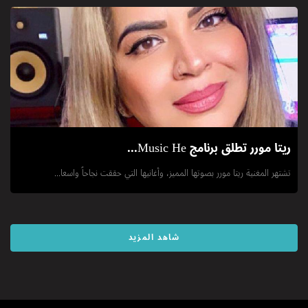
ريتا مورر تطلق برنامج Music He...
تشتهر المغنية ريتا مورر بصوتها المميز، وأغانيها التي حققت نجاحاً واسعا...
شاهد المزيد