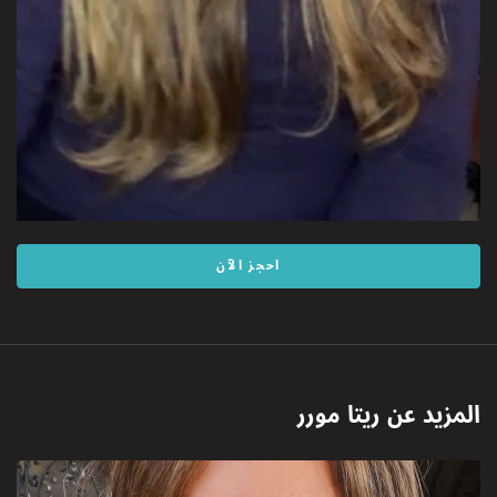
احجز الآن
المزيد عن
ريتا مورر