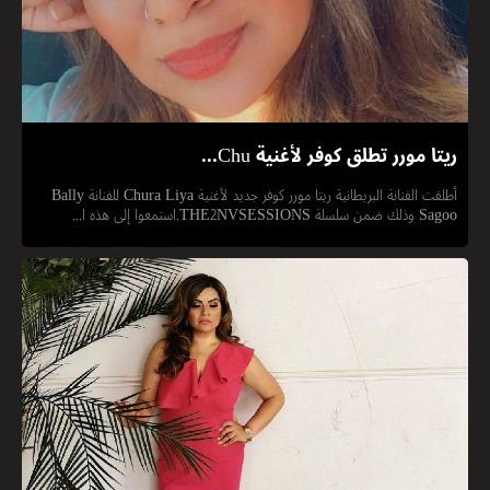
ريتا مورر تطلق كوفر لأغنية Chu...
أطلقت الفنانة البريطانية ريتا مورر كوفر جديد لأغنية Chura Liya للفنانة Bally
Sagoo وذلك ضمن سلسلة THE2NVSESSIONS.استمعوا إلى هذه ا...