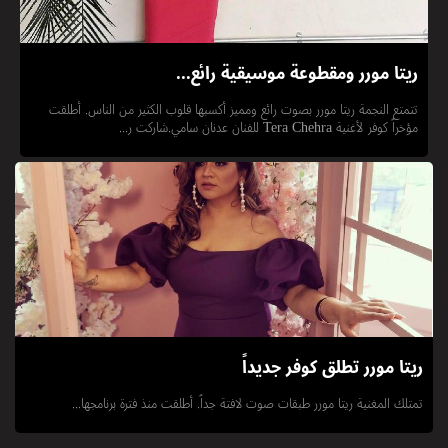
ريتا مورر ومقطوعة موسيقية رائع...
تتمتع النجمة ريتا مورر بصوت رائع ومميز أكسبها قلوب الكثير من الناس. أطلقت
مؤخراً كوفر لأغنية Tera Chehra للفنان عدنان سامي.شاركت ر...
ريتا مورر تطلق كوفر جديداً
تمتلك المغنية ريتا مورر طبقات صوت لافتة جداً. أطلقت منذ فترة برنامجها...