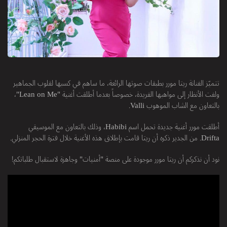
تتميّز الفنانة ريتا مورر بطبقات صوتها الرائعة، ما ساهم في كسبها لقلوب الجماهير
ولفت الأنظار إلى مواهبها الفريدة، خصوصاً بعدما أطلقت أغنية "Lean on Me"،
بالتعاون مع الشاب الموهوب Valli.
أطلقت مورر أغنية جديدة تحمل اسم Habibi، وذلك بالتعاون مع الموسيقي
Drifta. من الجدير ذكره أن ريتا قامت بإطلاق هذه الأغنية خلال فترة الحجر المنزلي.
نود أن نذكركم أن ريتا مورر موجودة على منصة "أمنيات" وجاهزة لاستقبال طلباتكم!