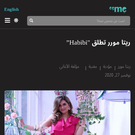
English
ريتا مورر تطلق "Habibi”
ريتا مورر
مؤدية
مغنية
مؤلفة الأغاني
نوفمبر 27, 2020