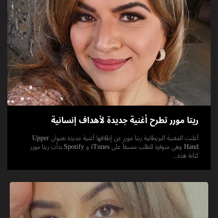
ريتا مورر تطرح أغنية جديدة لأهداف إنسانية
أعلنت المغنية البريطانية ريتا مورر عن إطلاقها أغنية جديدة بعنوان Upper
Hand وهي متوفرة للطلب مسبقاً على iTunes و Spotify.بدأت ريتا مورر
كتابة هذه...