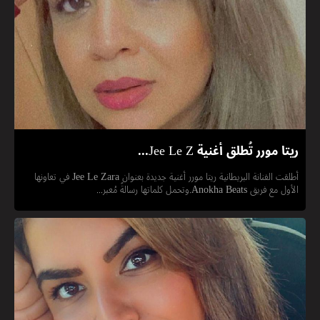
ريتا مورر تُطلق أغنية Jee Le Z...
أطلقت الفنانة البريطانية ريتا مورر أغنية جديدة بعنوان Jee Le Zara في تعاونها
الأول مع فريق Anokha Beats.وتحمل كلماتها رسالةً مُعبر...