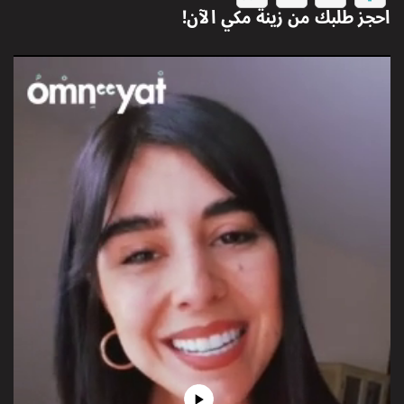
احجز طلبك من
زينة مكي
الآن!