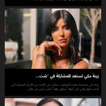
زينة مكي تستعد للمشاركة في "شت...
زينة مكي شخصية متعددة المواهب. شاركت في العديد من الأدوار التمثيلية التي
أبدعت فيها والتي كان آخرها "صالون زهرة".أعلنت مكي من خلال...