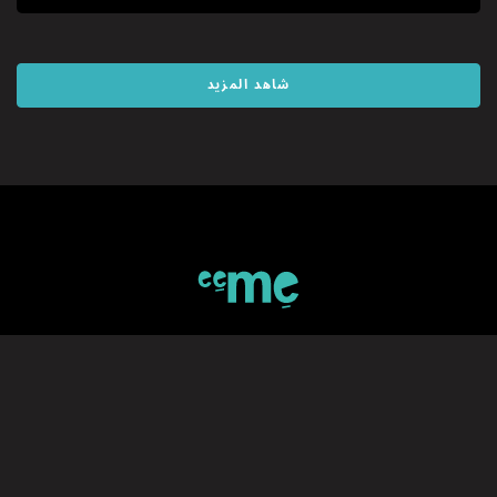
شاهد المزيد
اشتركوا ب eeMe
*كود الدعوة الخاص
الاشتراك بقائمتنا البريدية