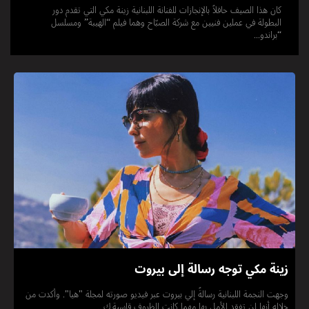
كان هذا الصيف حافلاً بالإنجازات للفنانة اللبنانية زينة مكي التي تقدم دور
البطولة في عملين فنيين مع شركة الصبّاح وهما فيلم “الهيبة” ومسلسل
“براندو...
زينة مكي توجه رسالة إلى بيروت
وجهت النجمة اللبنانية رسالةً إلي بيروت عبر فيديو صورته لمجلة "هيا". وأكدت من
خلاله أنها لن تفقد الأمل بها مهما كانت الظروف قاسية.ك...