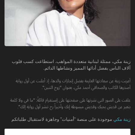
زينة مكي، ممثلة لبنانية متعددة المواهب. استطاعت كسب قلوب
آلاف الناس بفضل أدائها المميز ونشاطها الدائم.
أعربت زينة عن سعادتها العارمة بفضل إنجازات والدها، إذ أعلنت عن أول رواية
أصدرها الكاتب والصحافي أحمد مكي، بعنوان "زوج التنين".
علقت على الصور التي نشرتها على صفحتها على إنستغرام قائلةً: "ما في ولا كلمة
بتعبر عن قديش بحبك وقديش مبسوطة إنك وأخيراً رح تنشر أول رواية إلك".
زينة مكي
موجودة على منصة "أمنيات" وجاهزة لاستقبال طلباتكم