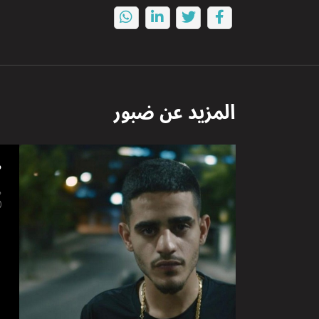
المزيد عن
ضبور
ض
ض
2020 