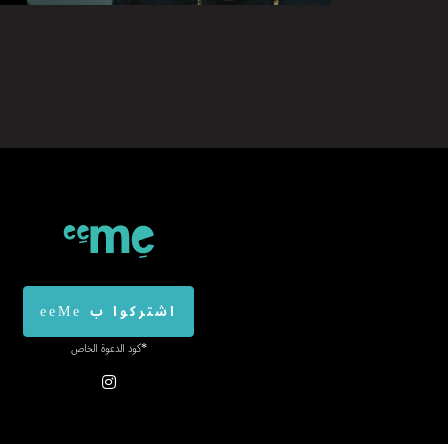
اشتركوا ب eeMe
*كود الدعوة الخاص