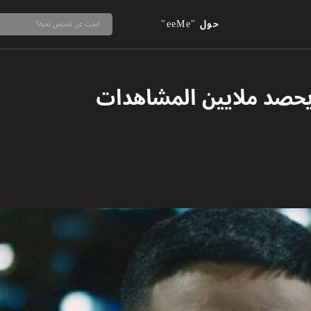
حول "eeMe"
حصد ملايين المشاهدات