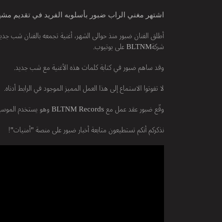
اشتهر مغني الراب ضبور بأسلوبه الفريد في تقديم مشهد الراب. حصد جماهيري
شركةBLTNM على يوتيوب.
وقد ساهم ضبور في كتابة كلمات هذه الأغنية مع شب جديد.
لا تفوتوا الاستماع إلى هذا العمل المميز الموجود في الرابط أدناه.
وقّع ضبور عقد عمل مع BLTNM Records وهو يستخدم الموسيقى لتسليط الضوء على عنف الاحتلال، ومن أبرز أغانيه "الشيخ جراح".
نذكركم أنكم تستطيعون متابعة أخبار ضبور على منصة "أمنيات"!