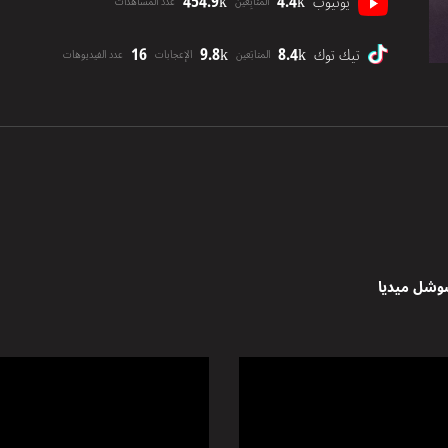
454.9k
4.4k
يوتيوب
المتابِعين
عدد المشاهدات
16
9.8k
8.4k
تيك توك
المتابَعين
الإعجابات
عدد الفيديوهات
وشل ميديا