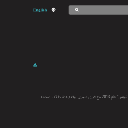
English
علاء فؤاد مغني مصري وملحن موهوب. شارك في الموسم الثاني من برنامج "ذا فويس" عام 2013 مع فريق شيرين. وقدم عدة حفلات ضخمة