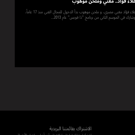
لاء فؤاد.. مغني وملحن موهوب
علاء فؤاد مغني مصري، و ملحن موهوب بدأ الدخول للمجال الفني منذ 17 عاماً،
شارك في الموسم الثاني من برنامج "ذا فويس" عام 2013...
الاشتراك بقائمتنا البريدية