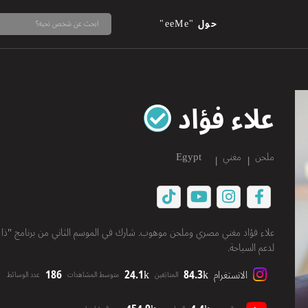
حول "eeMe"
علاء فؤاد
ملحن
مغني
Egypt
لدعم السياحة.
186
24.1k
84.3k
الانستغرام
المتابَعين
متوسط المشاهدات
عدد الوسائط