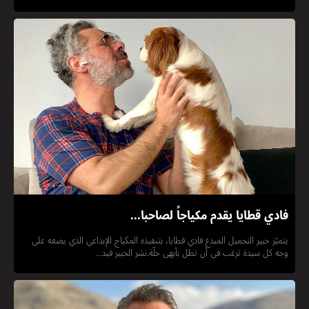
فادي قطايا يقدم مكياجاً لصاحبا...
يتميّز خبير التجميل المبدع فادي قطايا، بتنفيذه المكياج الإبداعي الذي يضعه على
وجه كل سيدة ترغب في أن تطل بأبهى حلّة.نشر الخبير فيد...