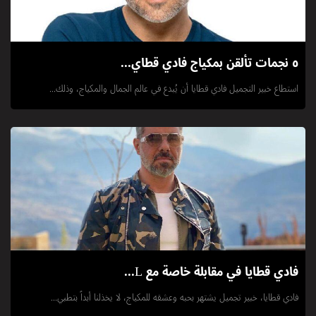
٥ نجمات تألقن بمكياج فادي قطاي...
استطاع خبير التجميل فادي قطايا أن يُبدع في عالم الجمال والمكياج، وذلك...
فادي قطايا في مقابلة خاصة مع L...
فادي قطايا، خبير تجميل يشتهر بحبه وعشقه للمكياج، لا يخذلنا أبداً بتطبي...