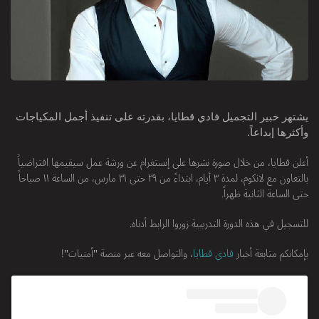
يشتهر خبير التجميل فادي قطايا، بقدرته على تنفيذ أجمل المكياجات
وأكثرها إبداعاً.
أعلن قطايا، من خلال صورة نشرها على إنستغرام عن ورشة عمل سيقيمها افتراضياً
بالتعاون مع لانكوم، لمدة ٣ أيام، ابتداءً من ٢٩ حتى ٣١ مارس، من الساعة ١١ صباحاً
حتى الساعة الثانية ظهراً.
للتسجيل في هذه الدورة التدريبية زوروا الرابط أدناه.
بإمكانكم متابعة أخبار
فادي قطايا
، والتواصل معه عبر منصة "أمنيات"!