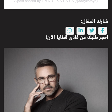
A post shared by F A D Y K A T A Y A (@fadykataya)
شارك المقال:
احجز طلبك من
فادي قطايا
الآن!