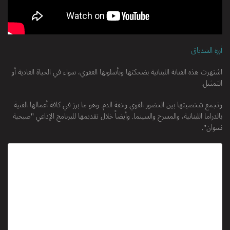
أرزة الشدياق
اشتهرت هذه الفنانة اللبنانية بضحكتها وبأسلوبها العفوي، سواء في الحياة العادية أو
التمثيل.
وتجمع شخصيتها بين الحضور القوي وخفة الدم. وهو ما برز في كافة أعمالها الفنية
بالدراما اللبنانية، والمسرح والسينما. وأيضاً خلال تقديمها للبرنامج الإذاعي "صبحية
نسوان".