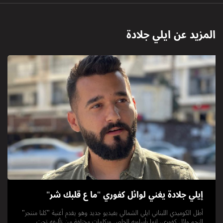
المزيد عن
ايلي جلادة
إيلي جلادة يغني لوائل كفوري "ما ع قلبك شر"
أطل الكوميدي اللبناني ايلي الشمالي بفيديو جديد وهو يقدم أغنية "كلنا مننجر"
للنجم وائل كفوري، إنما بأسلوبه الخاص وبكلمات مختلفة من تأليفه تحت