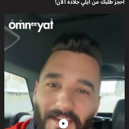
احجز طلبك من
ايلي جلادة
الآن!
Play