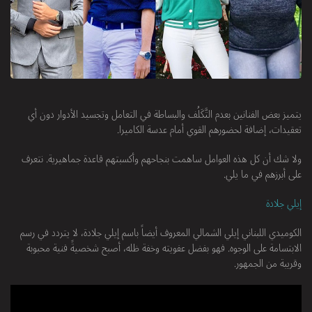
يتميز بعض الفنانين بعدم التَّكَلُف والبساطة في التعامل وتجسيد الأدوار دون أي
تعقيدات، إضافة لحضورهم القوي أمام عدسة الكاميرا.
ولا شك أن كل هذه العوامل ساهمت بنجاحهم وأكسبتهم قاعدة جماهيرية. نتعرف
على أبرزهم في ما يلي.
إيلي جلادة
الكوميدي اللبناني إيلي الشمالي المعروف أيضاً باسم إيلي جلادة، لا يتردد في رسم
الابتسامة على الوجوه. فهو بفضل عفويته وخفة ظله، أصبح شخصيةً فنية محبوبة
وقريبة من الجمهور.