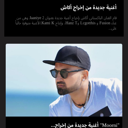
أغنية جديدة من إخراج أكاش
قام الفنان الباكستاني أكاش بإخراج أغنية جديدة بعنوان Jaaniye 2 وهي من
غناء Fusion و Lcgotthis وHanz T، وإنتاج Kami K.الأغنية متوفرة حالياً
على...
"Moorni" أغنية جديدة من إخراج...