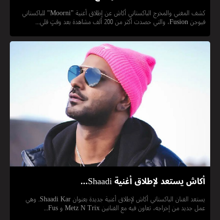
كشف المغني والمخرج الباكستاني أكاش عن إطلاق أغنية "Moorni" للباكستاني
فيوجن Fusion، والتي حصدت أكثر من 200 ألف مشاهدة بعد وقتٍ قلي...
أكاش يستعد لإطلاق أغنية Shaadi...
يستعد الفنان الباكستاني أكاش لإطلاق أغنية جديدة بعنوان Shaadi Kar. وهي
عمل جديد من إخراجه، تعاون فيه مع الفنانين Metz N Trix و Fus...