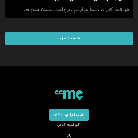
حقق النجم أكاش نجاحاً كبيراً بعد أن قام بإخراج أغنية Teriyaan Yaadaan،...
شاهد المزيد
اشتركوا ب eeMe
*كود الدعوة الخاص