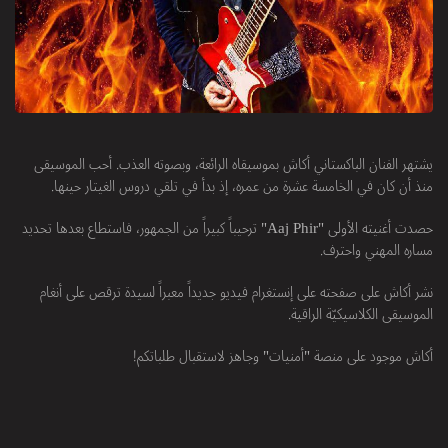
يشتهر الفنان الباكستاني أكاش بموسيقاه الرائعة، وبصوته العذب. أحب الموسيقى
منذ أن كان في الخامسة عشرة من عمره، إذ بدأ في تلقي دروس الغيتار حينها.
حصدت أغنيته الأولى "Aaj Phir" ترحيباً كبيراً من الجمهور، فاستطاع بعدها تحديد
مساره المهني واحترف.
نشر أكاش على صفحته على إنستغرام فيديو جديداً معبراً لسيدة ترقص على أنغام
الموسيقى الكلاسيكيّة الراقية.
أكاش موجود على منصة "أمنيات" وجاهز لاستقبال طلباتكم!