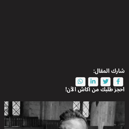
شارك المقال:
احجز طلبك من
أكاش
الآن!