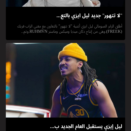
"لا تتهور" جديد ليل ايزي بالتع...
أطلق الرابر الصومالي ليل ايزي أغنية "لا تتهور" بالتعاون مع مغني الراب فريك
(FREEK).وهي من إنتاج دكان ميديا وميكس وماستر RUHMVN.وتم...
ليل إيزي يستقبل العام الجديد ب...