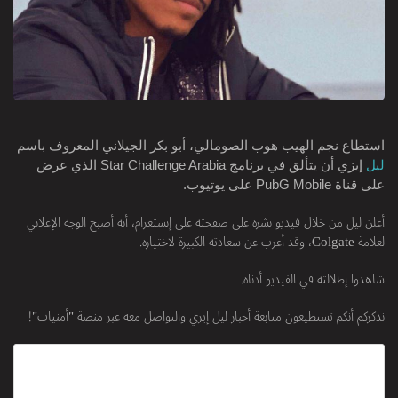
استطاع نجم الهيب هوب الصومالي، أبو بكر الجيلاني المعروف باسم
ليل
إيزي أن يتألق في برنامج Star Challenge Arabia الذي عرض
على قناة PubG Mobile على يوتيوب.
أعلن ليل من خلال فيديو نشره على صفحته على إنستغرام، أنه أصبح الوجه الإعلاني
لعلامة Colgate، وقد أعرب عن سعادته الكبيرة لاختياره.
شاهدوا إطلالته في الفيديو أدناه.
نذكركم أنكم تستطيعون متابعة أخبار ليل إيزي والتواصل معه عبر منصة "أمنيات"!