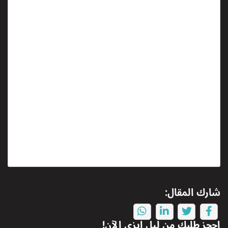
شارك المقال:
احجز طلبك من
ليل ايزي
الآن!