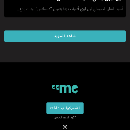
أطلق الفنان الصومالي ليل ايزي أغنية جديدة بعنوان "عالسادس". وذلك بالتع...
شاهد المزيد
اشتركوا ب eeMe
*كود الدعوة الخاص