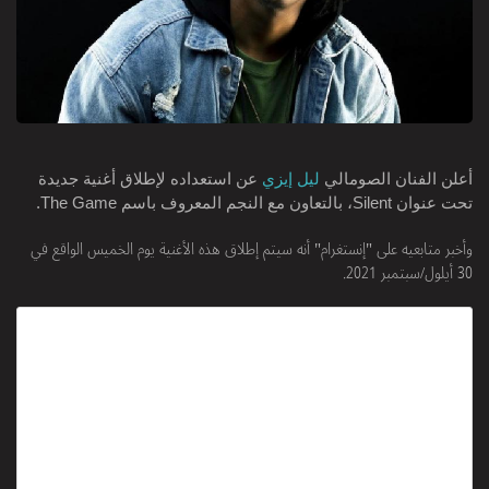
أعلن الفنان الصومالي
ليل إيزي
عن استعداده لإطلاق أغنية جديدة
تحت عنوان Silent، بالتعاون مع النجم المعروف باسم The Game.
وأخبر متابعيه على "إنستغرام" أنه سيتم إطلاق هذه الأغنية يوم الخميس الواقع في
30 أيلول/سبتمبر 2021.