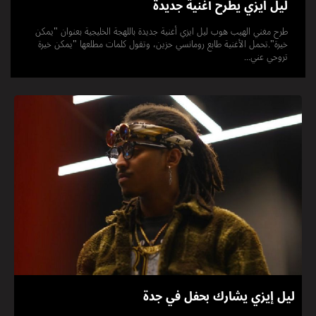
ليل ايزي يطرح أغنية جديدة
طرح مغني الهيب هوب ليل ايزي أغنية جديدة باللهجة الخليجية بعنوان "يمكن
خيرة".تحمل الأغنية طابع رومانسي حزين، وتقول كلمات مطلعها "يمكن خيرة
تروحي عني...
ليل إيزي يشارك بحفل في جدة