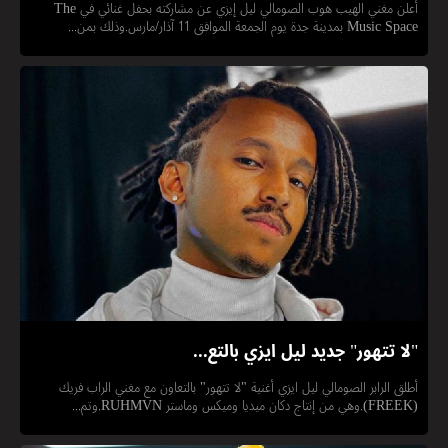
أعلن مغني الهيب هوب الصومالي ليل إيزي عن مشاركته بحفل غنائي في The
Music Space بمدينة جدة يوم الجمعة الموافق 11 آذار/مارس.وذلك بمن...
"لا تتهور" جديد ليل ايزي بالتع...
أطلق الرابر الصومالي ليل ايزي أغنية "لا تتهور" بالتعاون مع مغني الراب فريك
(FREEK).وهي من إنتاج دكان ميديا وميكس وماستر RUHMVN.وتم...