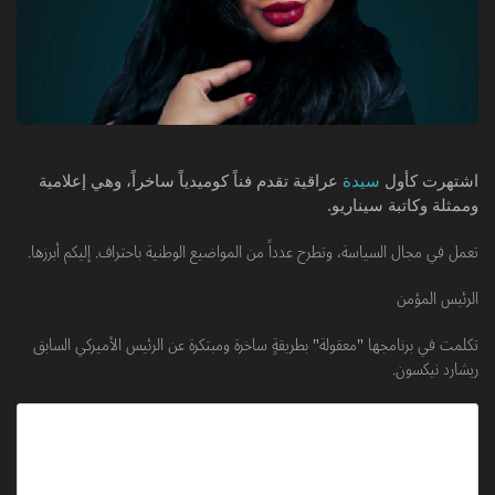
اشتهرت كأول
سيدة
عراقية تقدم فناً كوميدياً ساخراً، وهي إعلامية
وممثلة وكاتبة سيناريو.
تعمل في مجال السياسة، وتطرح عدداً من المواضيع الوطنية باحتراف. إليكم أبرزها.
الرئيس المؤمن
تكلمت في برنامجها "معقولة" بطريقةٍ ساخرة ومبتكرة عن الرئيس الأميركي السابق
ريشارد نيكسون.