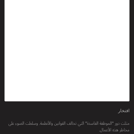
افتخار
مثلت دور "الموظفة الفاسدة" التي تخالف القوانين والأنظمة. وسلطت الضوء على
مخاطر هذه الأعمال.