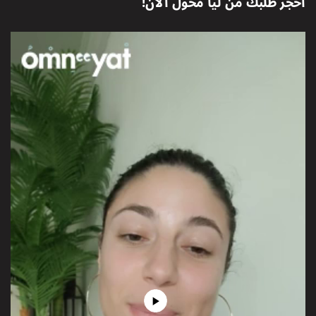
احجز طلبك من
ليا مخول
الآن!
Play