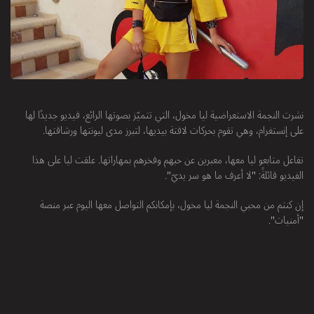
نشرت النجمة الاستعراضية ليا مخول، التي تتميّز بصوتها الرائع، فيديو جديدًا لها
على إنستغرام، وهي تقوم بحركات لافتة بيديها، لتبرز مدى ليونتها ورشاقتها.
تفاعل متابعو ليا معها، معبرين عن حبهم وفخرهم بمهاراتها. علقت ليا على هذا
الفيديو قائلةً: "لا أعرف ما هو سر يديّ".
إن كنتم من محبي النجمة ليا مخول، بإمكانكم التواصل معها اليوم عبر منصة
"أمنيات".