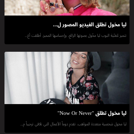
ليا مخول تطلق الفيديو المصور ل...
تتميز مُغنّية البوب ليا مخّول بصوتها الرائع، وإحساسها المميز. أطلقت أغ...
ليا مخول تطلق "Now Or Never"
ليا مخول شخصية متعددة المواهب. تقدم دوماً الأعمال التي تلاقي ترحيباً م...