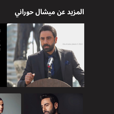
المزيد عن
ميشال حوراني
ت
ا