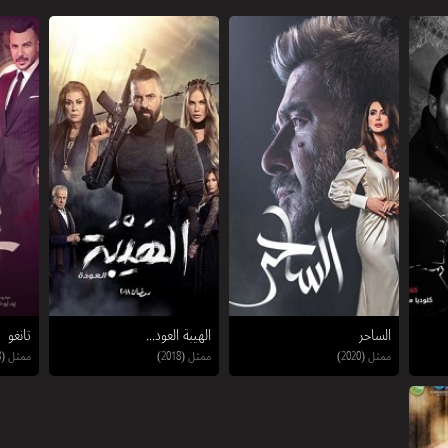
الساحر
الهيبة العود...
تانغو
ممثل (2020)
ممثل (2018)
ممثل (2018)