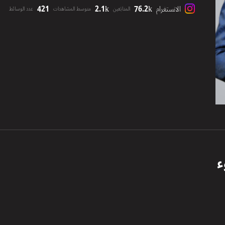
421
2.1k
76.2k
الانستغرام
المتابَعين
متوسط المشاهدات
عدد الوسائط
ء