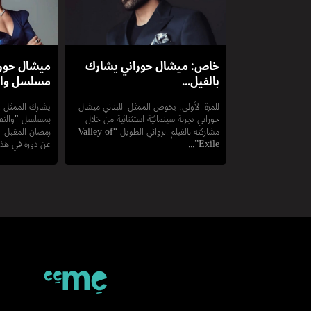
خاص: ميشال حوراني يشارك
ميشال حورا
بالفيل...
مسلسل وا..
للمرة الأولى، يخوض الممثل اللبناني ميشال
يشارك الممثل ال
حوراني تجربة سينمائيّة استثنائية من خلال
بمسلسل "والتقي
مشاركته بالفيلم الروائي الطويل “Valley of
رمضان المقبل. 
Exile”...
عن دوره في هذا 