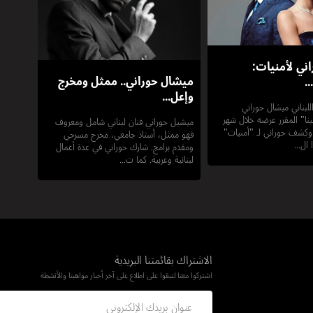
ني لأمنيات:
ميشال حوراني.. ممثل ومخرج
.
وإعل...
لبناني ميشال حوراني
نا" المقرر عرضه خلال شهر
ميشيل حوراني فنان لبناني شامل ومعروف
وكشف حوراني لـ "أمنيات"
فهو ممثل، أستاذ جامعي، مخرج مسرحي
ال...
ومقدم برامج. شارك حوراني في عدة أعمال
لبنانية وعربية. كما ت...
الاشتراك بقائمتنا البريدية
اشتركوا معنا لتبقوا على اطلاع على آخر أخبار مواهبنا والأنشطة