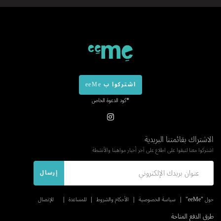
اشتركوا ب eeMe
*كود الدعوة الخاص
الاشتراك بقائمتنا البريدية
اشتركوا معنا لتبقوا على اطلاع على آخر أخبار مواهبنا والأنشطة
إرسال
حول "eeMe"
سياسة الخصوصية
الأحكام والشروط
للمساعدة
للإتصال
طرق الدفع المتاحة