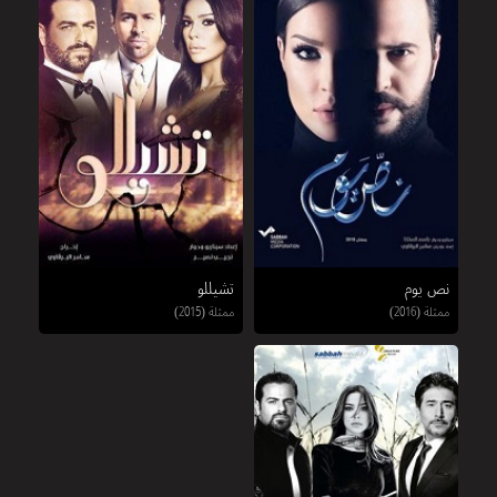
نص يوم
تشيللو
ممثلة (2016)
ممثلة (2015)