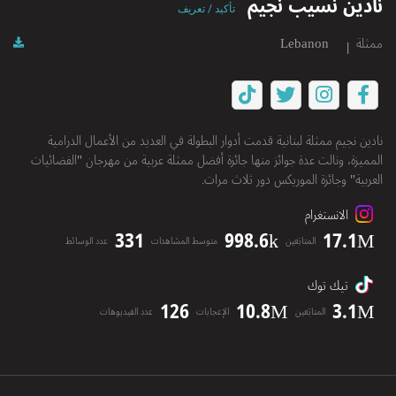
نادين نسيب نجيم
تأكيد / تعريف
ممثلة
Lebanon
نادين نجيم ممثلة لبنانية قدمت أدوار البطولة في العديد من الأعمال الدرامية
المميزة، ونالت عدة جوائز منها جائزة أفضل ممثلة عربية من مهرجان "الفضائيات
العربية" وجائزة الموريكس دور ثلاث مرات.
الانستغرام
331
998.6k
17.1M
المتابَعين
متوسط المشاهدات
عدد الوسائط
تيك توك
126
10.8M
3.1M
المتابَعين
الإعجابات
عدد الفيديوهات