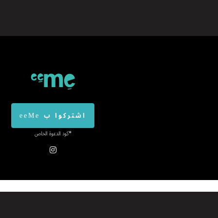
اشتركوا ب eeMe
*كود الدعوة الخاص