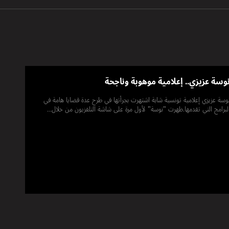
وسة عزيزي.. إعلامية موهوبة وناجحة
وسة عزيزي إعلامية تونسية شابة اشتهرت بجرأتها في طرح عدة قضايا هامة في
لبرامج التي تقدمها.ظهرت "نوسة" لأول مرة على شاشة التلفزيون من خلال...