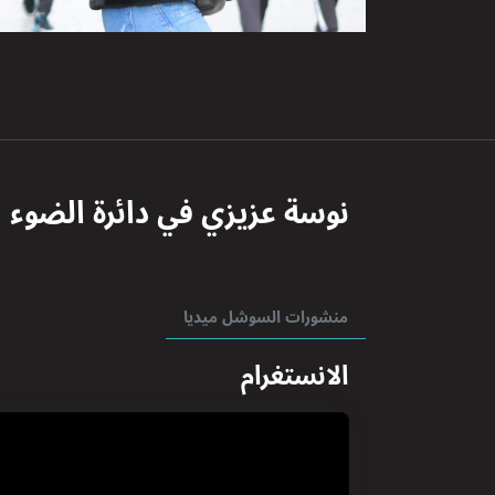
نوسة عزيزي
في دائرة الضوء
منشورات السوشل ميديا
الانستغرام