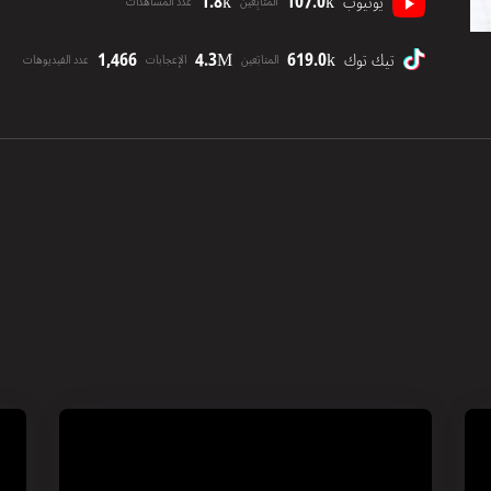
1.8k
107.0k
يوتيوب
المتابِعين
عدد المشاهدات
1,466
4.3M
619.0k
تيك توك
المتابَعين
الإعجابات
عدد الفيديوهات