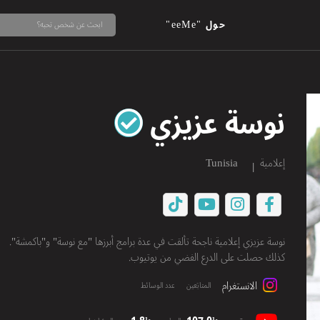
حول "eeMe"
نوسة عزيزي
إعلامية
Tunisia
نوسة عزيزي إعلامية ناجحة تألقت في عدة برامج أبرزها "مع نوسة" و"باكمشة".
كذلك حصلت على الدرع الفضي من يوتيوب.
الانستغرام
المتابَعين
عدد الوسائط