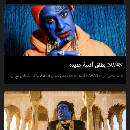
أطلق مغني الراب PAV4N أغنية جديدة تحمل عنوان Grim، وذلك بالتعاون مع ال...