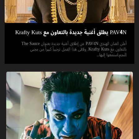
أعلن الفنان الهندي PAV4N عن إطلاق أغنية جديدة بعنوان The Sauce
بالتعاون مع Krafty Kuts. ولاقى هذا العمل ترحيباً كبيراً من محبي
النجم.استمعوا إليها...