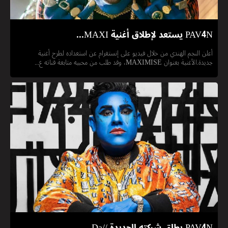
أعلن النجم الهندي من خلال فيديو على إنستغرام عن استعداده لطرح أغنية
جديدة.الأغنية بعنوان MAXIMISE، وقد طلب من محبيه متابعة قناته ع...