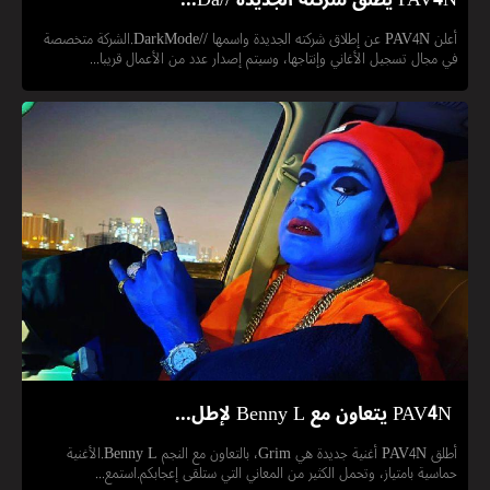
أعلن PAV4N عن إطلاق شركته الجديدة واسمها //DarkMode.الشركة متخصصة
في مجال تسجيل الأغاني وإنتاجها، وسيتم إصدار عدد من الأعمال قريبا...
‏ PAV4N يتعاون مع Benny L لإطل...
أطلق PAV4N أغنية جديدة هي Grim، بالتعاون مع النجم Benny L.الأغنية
حماسية بامتياز، وتحمل الكثير من المعاني التي ستلقى إعجابكم.استمع...