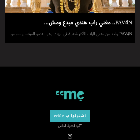
PAV4N.. مغني راب هندي مبدع ومش...
PAV4N واحد من مغني الراب الأكثر شعبية في الهند. وهو العضو المؤسس لمجمو...
اشتركوا ب eeMe
*كود الدعوة الخاص