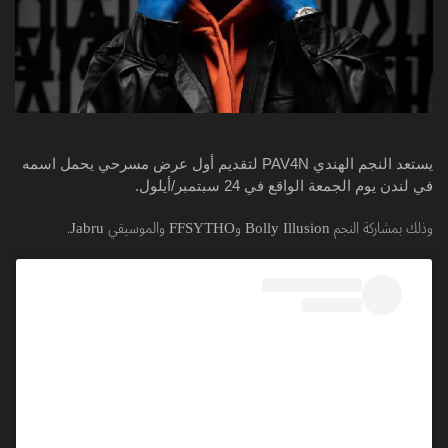
يستعد النجم الهندي PAV4N لتقديم أول عرض مسرحي يحمل اسمه
في لندن يوم الجمعة الواقع في 24 سبتمبر/أيلول.
وذلك بمشاركة النجم Bolly Illusion وFFSYTHO والموسيقي Jabru.