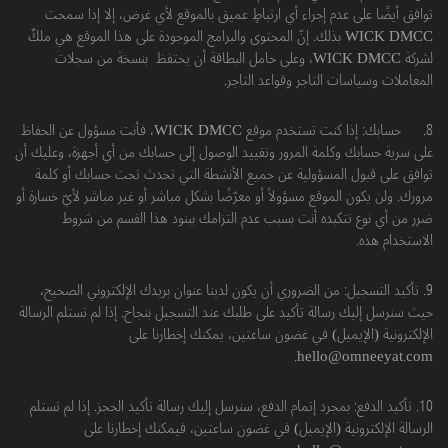
توافق أيضًا على عدم إجراء أي ارتباطٍ عميق بالموقع لأي غرض، إلا إذا سمحت
WICK DMCC بذلك. إنّ المحتوى والبرامج الموجودة على هذا الموقع هي ملكٌ
لشركة WICK DMCC، وعلى حامل البطاقة أن يحتفظ بنسخة من سجلات
المعاملات وسياسات التاجر وقواعد التاجر.
8.
حسابك: إذا كنت تستخدم موقع WICK DMCC، فأنت مسؤول عن الحفاظ
على سرية حسابك وكلمة المرور وتقييد الوصول إلى حسابك من أي أجهزة، وعليك أن
توافق على قبول المسؤولية عن جميع الأنشطة التي تحدث تحت حسابك أو كلمة
مرورك. ولن يكون الموقع مسؤولاً أو معرّضًا بشكل مباشر أو غير مباشر لأيّ خسارة أو
ضرر من أي نوع تتكبده أنت بسبب عدم التزامك ببنود هذا القسم من شروط
الاستخدام هذه.
9. تأكيد التسجيل: من الضروري أن يكون لدينا عنوان بريدك الإلكتروني الصحيح،
حيث سنرسل إليك رسالة تأكيد على طلبك عند التسجيل بنجاح. إذا لم تستلم الرسالة
الإلكترونية (الإيميل) في غضون ساعتين، يمكنك إخطارنا على
.
hello@omneeyat.com
10. تأكيد الدفع: بمجرد إتمام الدفع، سنرسل إليك رسالة تأكيد الحجز. إذا لم تستلم
الرسالة الإلكترونية (الإيميل) في غضون ساعتين، فيمكنك إخطارنا على