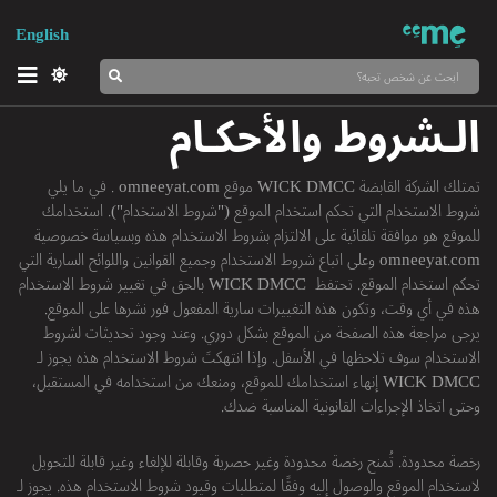
English
الـشروط والأحكـام
تمتلك الشركة القابضة WICK DMCC موقع omneeyat.com . في ما يلي
شروط الاستخدام التي تحكم استخدام الموقع ("شروط الاستخدام"). استخدامك
للموقع هو موافقة تلقائية على الالتزام بشروط الاستخدام هذه وبسياسة خصوصية
omneeyat.com وعلى اتباع شروط الاستخدام وجميع القوانين واللوائح السارية التي
تحكم استخدام الموقع. تحتفظ WICK DMCC بالحق في تغيير شروط الاستخدام
هذه في أي وقت، وتكون هذه التغييرات سارية المفعول فور نشرها على الموقع.
يرجى مراجعة هذه الصفحة من الموقع بشكل دوري. وعند وجود تحديثات لشروط
الاستخدام سوف تلاحظها في الأسفل. وإذا انتهكتَ شروط الاستخدام هذه يجوز لـ
WICK DMCC إنهاء استخدامك للموقع، ومنعك من استخدامه في المستقبل،
وحتى اتخاذ الإجراءات القانونية المناسبة ضدك.
رخصة محدودة. تُمنح رخصة محدودة وغير حصرية وقابلة للإلغاء وغير قابلة للتحويل
لاستخدام الموقع والوصول إليه وفقًا لمتطلبات وقيود شروط الاستخدام هذه. يجوز لـ