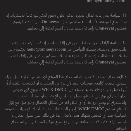
.
hello@omneeyat.com
11. سياسة عدم إعادة المال: بمجرد الدفع تكون رسوم الدفع غير قابلة للاسترداد. إذا
لم تستطع الموهبة، لأسباب معتمدة من قبل Omneeyat، من تسديد الرسوم،
فستقوم Omneeyat بإضافة رصيد معادل لمبلغ الدفعة إلى حسابها.
12. سياسة الإلغاء: نحن نحتفظ بالحق في إلغاء الطلب. إذا كنت ترغب في إلغاء
طلب سبق وأرسلته، يمكنك التواصل مع
hello@omneeyat.com
للإفصاح عن
رغبتك بإلغاء الطلب. إذا لم تقبل الموهبة طلبك، فسنكون قادرين على إلغاء الطلب
وستقوم Omneeyat بإضافة رصيد معادل لمبلغ الدفعة إلى حسابك.
لا للإستخدام التجاري: لا يجوز لك استخدام هذا الموقع لأي أغراض تجارية مثل إجراء
تسويق البضائع كالقيام بعمليات البيع لأي نوعٍ من المنتجات أو الخدمات. عليك أوّلًا
أن تحصل على موافقة خطية مسبقة من WICK DMCC للترويج لأي عروض
تجارية من أي نوع على الموقع، سواء عن طريق الإعلانات أو عمليات الجذب
والاستدراج أو وضع الروابط أو أي شكل آخر من أشكال الاتصال والتواصل مع زوّار
الموقع. ستقوم WICK DMCC بإجراء التحقيقات اللازمة واتخاذ الإجراءات القانونية
المناسبة ضد أي شخص ينتهك هذه الأحكام، بما في ذلك، على سبيل المثال لا
الحصر، إزالة الاتصالات المخالفة من الموقع ومنع هؤلاء المخالفين من استخدام
الموقع.