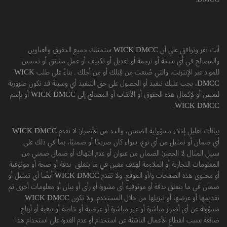
أنت تقر وتوافق على أن WICK DMCC ستمتلك جميع الحقوق والعناوين
والمصالح في أي نسخة أو ترجمة أو تعديل أو تكييف أو عمل مشتق أو تحسين
للمواد عبر الإنترنت، والتي صُنعت من قِبَلك أو من أجلك . بناءً على طلب WICK
DMCC، يجب عليك تنفيذ أو الحصول على حق التنفيذ أي وسيلة قد تكون ضرورية
لتعيين أو لإكمال هذه الحقوق أو الألقاب أو المصالح إلى WICK DMCC أو بإسم
WICK DMCC.
بيانات تعليل إخلاء مسؤولية الضمان، والحد من الأضرار: لا تقدم WICK DMCC
أي ضمان أو تمثيل من أي نوع، سواء كان صريحًا أو ضمنيًا، بما في ذلك على
سبيل المثال لا الحصر: الضمان من عنوان أو عدم انتهاك أو ضمان ضمني من
المعلومات التجارية أو الملاءمة لهدف معين في ما يتعلق بدقة أو صحة أو موثوقية
أو محتوى هذه الصفحات و/أو الموقع. ولا تقدم WICK DMCC أيضًا أي تمثيل أو
ضمان في ما يتعلق بدقة أو موثوقية أي مشورة أو رأي أو بيان أو معلومات أخرى تم
تقديمها أو عرضها أو تنزيلها من خلال المستخدم. ولا تكون WICK DMCC
مسؤولة عن أي أضرار مباشرة أو غير مباشرة أو عرضية أو خاصة أو تبعية أو أرباح
ضائعة بسبب انقطاع الأعمال الناشئة عن استخدام أو عدم القدرة على استخدام هذا