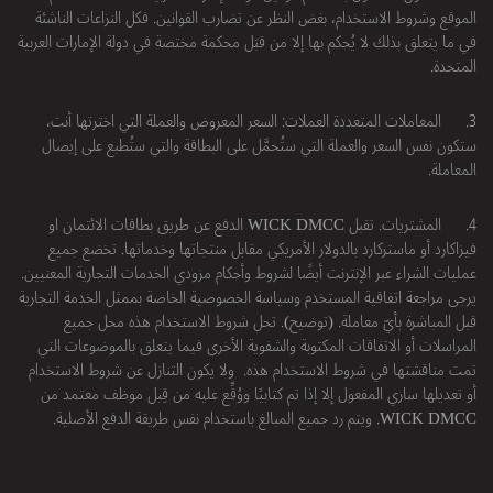
الموقع وشروط الاستخدام، بغض النظر عن تضارب القوانين. فكل النزاعات الناشئة
في ما يتعلق بذلك لا يُحكم بها إلا من قبَل محكمة مختصة في دولة الإمارات العربية
المتحدة.
3.
المعاملات المتعددة العملات: السعر المعروض والعملة التي اخترتها أنت،
ستكون نفس السعر والعملة التي ستُحمَّل على البطاقة والتي ستُطبع على إيصال
المعاملة.
4.
المشتريات. تقبل WICK DMCC الدفع عن طريق بطاقات الائتمان او
فيزاكارد أو ماستركارد بالدولار الأمريكي مقابل منتجاتها وخدماتها. تخضع جميع
عمليات الشراء عبر الإنترنت أيضًا لشروط وأحكام مزودي الخدمات التجارية المعنيين.
يرجى مراجعة اتفاقية المستخدم وسياسة الخصوصية الخاصة بممثل الخدمة التجارية
قبل المباشرة بأيّ معاملة. (توضيح). تحل شروط الاستخدام هذه محل جميع
المراسلات أو الاتفاقات المكتوبة والشفوية الأخرى فيما يتعلق بالموضوعات التي
تمت مناقشتها في شروط الاستخدام هذه. ولا يكون التنازل عن شروط الاستخدام
أو تعديلها ساري المفعول إلا إذا تم كتابيًا ووُقِّع عليه من قِبل موظف معتمد من
WICK DMCC. ويتم رد جميع المبالغ باستخدام نفس طريقة الدفع الأصلية.