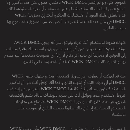
الموقع، حتى ولو تم إشعار WICK DMCC بإحتمال حصول مثل هذه الأضرار. ولا
تسمح بعض السلطات القضائية بإقصاء بعض الضمانات أو حدود المسؤولية، لذلك
قد لا تنطبق عليك القيود أو الاستثناءات المذكورة أعلاه. إن مسؤولية WICK
DMCC في مثل هذه الحالة ستقتصر على أقصى حد من المسؤولية المسموح بها
بموجب القانون.
انتهاك شروط الاستخدام: أنت تدرك وتوافق على أنه يجوزلـWICK DMCC،
ووفقا لتقديرها الوحيد، ومن دون أي إشعار مسبق، إنهاء استخدامك وقدرة وصولك
إلى الموقع، أو ممارسة أي تدبير آخر متاح أو إزالة أي معلومات مستخدمة غير مصرح
بها، وذلك إذا كانت WICK DMCC تعتقد أن المعلومات التي تقدمها
أنت قد انتهكت أو تتعارض مع شروط الاستخدام هذه أو تنتهك حقوق WICK
DMCC أو أي طرف ثالث أو تنتهك القانون. كما أنّك توافقُ أنت على أن الأضرار
المالية قد لا تكون وسيلةً وافيةً وكافيةً لـ WICK DMCC للتعويض عن إنتهاكات
شروط الاستخدام هذه، وتوافقُ أنت على تقديم تعويضات عادلة، تتسم بالانتصاف
الزجري، عن هذه الانتهاكات. ويجوز لـ WICK DMCC الإفصاح عن معلومات
المستخدم الخاصة بك إذا كان ذلك مطلوبًا بموجب القانون أو بموجب طلب
الاستدعاء.
التعويض: أنت توافق على أن تعوّض على WICK DMCC وأن تحفظ، WICK