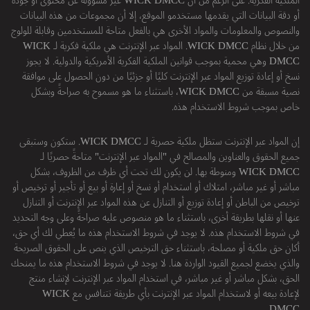
الملكية الفكرية: على الرغم من أن WICK DMCC غير مسؤولة عن محتوى أو جودة
أو دقة البيانات التي يقدمها مستخدمو الموقع، إلا أن مجموعات من هذه البيانات
والنصوص والمعلومات والمواد الأخرى هي بالفعل متاحة للمستخدمين وقابلة للولوج
من خلال نظام WICK DMCC. المواد عبر الإنترنت هي ملكية فكرية لـ WICK
DMCC وهي محمية بموجب قوانين الملكية الفكرية الأمريكية والدولية. لا يجوز
نسخ أو إعادة توزيع المواد عبر الإنترنت كليًا أو جزئيًا من دون الحصول على موافقة
نصية مسبقة من WICK DMCC، باستثناء ما هو مسموح به صراحةً وبشكل
خاص بموجب شروط الاستخدام هذه.
إن المواد عبر الإنترنت ستظل ملكية حصرية لـ WICK DMCC. ستكون وستبقى
جميع الحقوق والعناوين والمصالح في "المواد عبر الإنترنت" متاحةً حصريًا لـ
WICK DMCC ومنوطة بها. لن يكون لك تحت أي ظرف من الظروف، بشكل
مباشر أو غير مباشر، امتلاك أو استخدام أو نسخ أو إعارة أو بيع أو تأجير أو ترخيص أو
ترخيص من الباطن أو إعادة توزيع أو التنازل عن هذه المواد عبر الإنترنت أو التنازل
عنها أو نقلها بطريقة أخرى، باستثناء ما هو منصوص عليه صراحةً وعلى وجه التحديد
في شروط الاستخدام هذه. لا يوجد في شروط الاستخدام هذه ما يُعطي لك أي حق،
أكان حق ملكية أو مصلحة، باستثناء حق الترخيص الذي ينص على الحقوق الصريحة
والذي يخضع لجميع القيود الواردة هنا. لا يوجد في شروط الاستخدام هذه ما يمنحك
الحق، بشكل مباشر أو غير مباشر، في استخدام المواد عبر الإنترنت لإنشاء منتج
لإعادة بيعه أو لاستخدام المواد عبر الإنترنت بأي طريقة تتنافس مع WICK
DMCC.