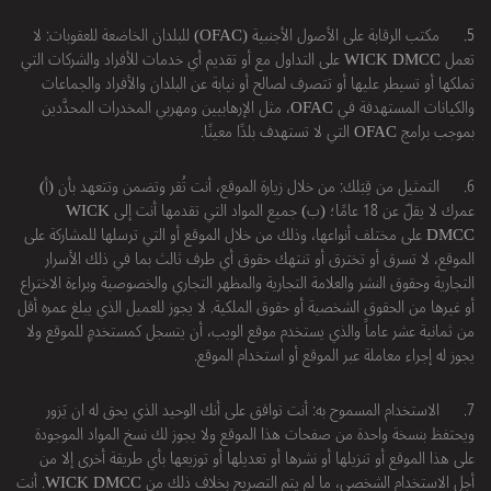
5.
مكتب الرقابة على الأصول الأجنبية (OFAC) للبلدان الخاضعة للعقوبات: لا
تعمل WICK DMCC على التداول مع أو تقديم أي خدمات للأفراد والشركات التي
تملكها أو تسيطر عليها أو تتصرف لصالح أو نيابة عن البلدان والأفراد والجماعات
والكيانات المستهدفة في OFAC، مثل الإرهابيين ومهربي المخدرات المحدَّدين
بموجب برامج OFAC التي لا تستهدف بلدًا معينًا.
6.
التمثيل من قِبَلك: من خلال زيارة الموقع، أنت تُقر وتضمن وتتعهد بأن (أ)
عمرك لا يقلّ عن 18 عامًا؛ (ب) جميع المواد التي تقدمها أنت إلى WICK
DMCC على مختلف أنواعها، وذلك من خلال الموقع أو التي ترسلها للمشاركة على
الموقع، لا تسرق أو تخترق أو تنتهك حقوق أي طرف ثالث بما في ذلك الأسرار
التجارية وحقوق النشر والعلامة التجارية والمظهر التجاري والخصوصية وبراءة الاختراع
أو غيرها من الحقوق الشخصية أو حقوق الملكية. لا يجوز للعميل الذي يبلغ عمره أقل
من ثمانية عشر عاماً والذي يستخدم موقع الويب، أن يتسجل كمستخدمٍ للموقع ولا
يجوز له إجراء معاملة عبر الموقع أو استخدام الموقع.
7.
الاستخدام المسموح به: أنت توافق على أنك الوحيد الذي يحق له ان يَزور
ويحتفظ بنسخة واحدة من صفحات هذا الموقع ولا يجوز لك نسخ المواد الموجودة
على هذا الموقع أو تنزيلها أو نشرها أو تعديلها أو توزيعها بأي طريقة أخرى إلا من
أجل الاستخدام الشخصي، ما لم يتم التصريح بخلاف ذلك من WICK DMCC. أنت