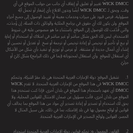
WICK DMCC تغيير أو تعليق أو إيقاف أي جانب من جوانب الموقع في أي
وقت. ويحق لـ WICK DMCC أيضًا وبدون الابلاغ بأي إشعار أو تحمل أيّة
مسؤولية، فرض قيود على ميزات وخدمات معينة أو تقييد الوصول إلى جميع أجزاء
الموقع. ولن يكون لك أي حقوق في برنامج الملكية والوثائق ذات الصلة، إن وُجدَت،
والتي قُدّمَت لك للوصول إلى الموقع. باستثناء ما هو منصوص عليه في شروط
الاستخدام، ليس لك الحق بشكل مباشر أو غير مباشر في امتلاك أو استخدام أو إعارة
أو بيع أو تأجير أو ترخيص أو إعادة ترخيص أو ترجمة أو نسخ أو تعديل أو تحسين أو
إنشاء أي أعمال جديدة أو مشتقة، أو عرض أو توزيع أو تنفيذ بأي شكل من الأشكال
أي استغلال للموقع وأي استغلال لمحتوياته (بما في ذلك البرامج) بشكل كليّ أو
جزئيّ.
1.
تشغيل الموقع: دولة الإمارات العربية المتحدة هي بلد مقرّ الشركة، وتتحكم
WICK DMCC في هذا الموقع من الإمارات العربية المتحدة. لا تقدم WICK
DMCC أي تعهد باستخدام هذا الموقع في بلدان أخرى. فإذا كنت تستخدم هذا
الموقع من بلدان أخرى، فأنت مسؤول عن ضمان الامتثال للقوانين المحلية، ولا
يحق لك استخدام أو تصدير أو إعادة تصدير أي مواد من هذا الموقع بما يخالف أي
قوانين أو لوائح معمول بها في بلد إقامتك، بما في ذلك، على سبيل المثال لا
الحصر، القوانين ولوائح التصدير في الإمارات العربية المتحدة.
2.
القانون المعمول به: تحكم قوانين دولة الإمارات العربية المتحدة استخدام