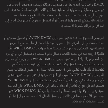
DMCC والشركات التابعة لها من مسؤولين ووكلاء وشركاء وموظفين آخرين، من
أي ضرر أو خسارة أو مسؤولية أو مطالبة، بما في ذلك أتعاب المحاماة المعقولة، التي
يقوم بها أي طرف ثالث بسبب أو متعلقة باستخدامك للموقع ولا سيّما بسبب
استخدامك للموقع لتوفير رابط لموقع آخر أو لتحميل محتوى أو معلومات أخرى إلى
الموقع، أو خرقك لشروط الاستخدام.
الترخيص الممنوح لك: عند تقديم المواد إلى WICK DMCC، أو تحميل محتوى أو
مواد للاستخدام على الموقع فإنك تقر وتتعهد بأنك أنت أو مالِك جميع الحقوق
المتعلقة بهذا المحتوى أو المواد قد منحتَ/منحاً صراحةً لـ WICK DMCC حقًا
عالميًا لا رجعة عنه في جميع اللغات وبشكل دائم لاستخدام واستغلال كل أو أي جزء
من المحتوى والمواد التي تقدمها. يجوز لـ WICK DMCC نشر وتوزيع أي محتوى
أو مواد مقدَّمة من هذا القبيل وفقًا لتقديرها الوحيد، بأي طريقة موجودة أو تم
تطويرها لاحقًا. وأنت توافق على أنه يجب عليك التنازل عن جميع المطالبات وعدم
اللجوء إلى WICK DMCC بسبب أي انتهاك مزعوم أو فعلي أو اختلاس معرفيّ
لأي حقوق ملكية في أي تواصل أو محتوى أو مواد مقدمة إلى WICK DMCC.
وسيتم التعامل مع أي تواصل أو مواد ترسلها إلى WICK DMCC على أنها غير
سرية وغير مملوكة وقد يتم نشرها أو استخدامها من قبل WICK DMCC لأي
غرض من الأغراض، بما في ذلك وعلى سبيل المثال لا الحصر، تطوير أو إنشاء أو
تصنيع منتجات أو خدمات.