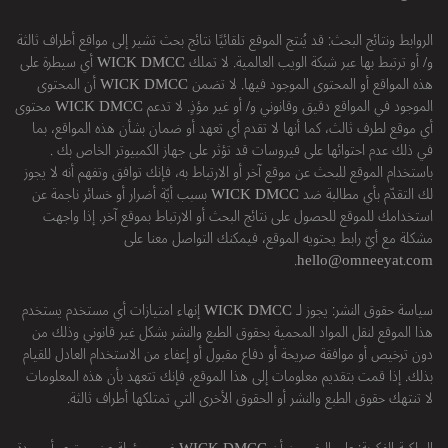
الروابط ونتائج البحث: قد يُنتج الموقع تلقائيًا نتائج بحث تشير إلى مواقع أطراف ثالثة
و/ أو ترتبط بها عبر شبكة الويب العالمية. لا تملك WICK DMCC أي سيطرة على
هذه المواقع أو المحتوى الموجود فيها. لا تضمن WICK DMCC أن المحتوى
الموجود في المواقع دقيق وقانوني و/ أو غير مؤذٍ. لا تدعم WICK DMCC محتوى
أي موقع لطرف ثالث، كما أنها لا تقدم أي تعهد أو ضمان بشأن هذه المواقع، بما
في ذلك عدم احتوائها على فيروسات قد تؤثر على جهاز الكمبيوتر الخاص بك .
باستخدام الموقع للبحث عن موقع آخر أو الارتباط به، فإنك توافق وتفهم أنه لا يجوز
لك التقدّم بأي مطالبة ضد WICK DMCC بسبب أيّة أضرار أو خسائر ناجمة عن
استخدامك للموقع للحصول على نتائج البحث أو الارتباط بموقع آخر. إذا واجهت
مشكلة مع أيّ رابط يحتويه الموقع، فيمكنك التواصل معنا على
.
hello@omneeyat.com
سياسة حقوق النشر: يجوز لـ WICK DMCC إنهاء امتيازات أي مستخدم يستخدم
هذا الموقع لنقل المواد المحمية بحقوق الطبع والنشر بشكل غير قانوني وذلك من
دون ترخيص أو موافقة صريحة أو دفاع مقبول أو إعفاء من الاستخدام العادل للقيام
بذلك. إذا قمت بتقديم معلومات إلى هذا الموقع، فإنك تتعهد بأن هذه المعلومات
لا تنتهك حقوق الطبع والنشر أو الحقوق الأخرى التي تمتلكها أطراف ثالثة.